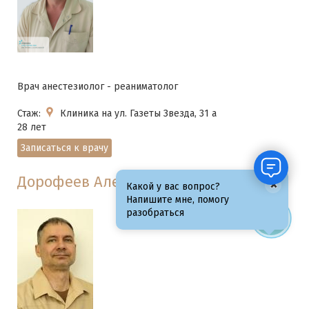
Врач анестезиолог - реаниматолог
Стаж:
Клиника на ул. Газеты Звезда, 31 а
28 лет
Записаться к врачу
Дорофеев Александр Александрович
×
Какой у вас вопрос?
Напишите мне, помогу
разобраться