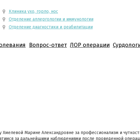
Клиника ухо, горло, нос
Отделение аллергологии и иммунологии
Отделение диагностики и реабилитации
олевания
Вопрос-ответ
ЛОР операции
Сурдолог
 Хмелевой Марине Александровне за профессионализм и чуткость,
тимся за дальнейшими наблюдениями после проведенной операци