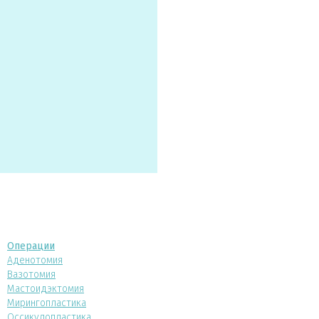
Операции
Аденотомия
Вазотомия
Мастоидэктомия
Мирингопластика
Оссикулопластика