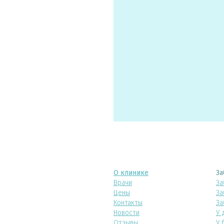
О клинике
За
Врачи
За
Цены
За
Контакты
За
Новости
У 
Отзывы
У 