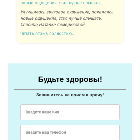
новые ощущения, стал лучше слышать.
посове
Улучшилось звуковое окружение, появились
Спасиб
новые ощущения, стал лучше слышать.
посове
Спасибо Наталье Семериковой.
очень 
Читать отзыв полностью...
Читать
Будьте здоровы!
Запишитесь на прием к врачу!
Введите ваше имя
Введите ваш телефон