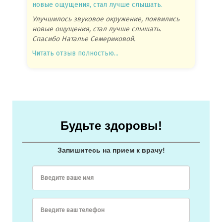
новые ощущения, стал лучше слышать.
посове
Улучшилось звуковое окружение, появились
Спасиб
новые ощущения, стал лучше слышать.
посове
Спасибо Наталье Семериковой.
очень 
Читать отзыв полностью...
Читать
Будьте здоровы!
Запишитесь на прием к врачу!
Введите ваше имя
Введите ваш телефон