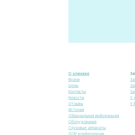
О клинике
За
Врачи
За
Цены
За
Контакты
За
Новости
У 
Отзывы
У 
История
Официальная информация
Оборудование
Слуховые аппараты
ЛОР конференции