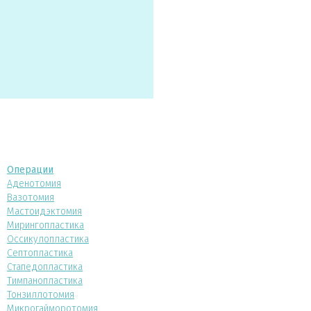
Операции
Аденотомия
Вазотомия
Мастоидэктомия
Мирингопластика
Оссикулопластика
Септопластика
Стапедопластика
Тимпанопластика
Тонзиллотомия
Микрогайморотомия