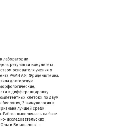
 в лаборатории
дела регуляции иммунитета
ством основателя учения о
ента РАМН А.Я. Фриденштейна.
итила докторскую
 морфологические,
ости и дифференцировку
омпетентных клеток» по двум
я биология, 2. иммунология и
признана лучшей среди
. Работа выполнялась на базе
чно-исследовательских
 Ольги Витальевны —