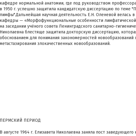
кафедре нормальной анатомии, где под руководством профессора
в 1950 г. успешно защитила кандидатскую диссертацию по теме "П
лимфы".Дальнейшая научная деятельность Е.Н. Оленевой велась в
кафедры — «Морфофункциональные особенности лимфатической с
на заседании учёного совета Ленинградского санитарно-гигиениче
Николаевна блестяще защитила докторскую диссертацию, котора
обоснованием для понимания закономерностей новообразований
метастазирования злокачественных новообразований.
ПЕРМСКИЙ ПЕРИОД
В августе 1964 г. Елизавета Николаевна заняла пост заведующег