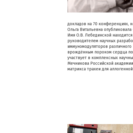
докладов на 70 конференциях, к
Ольга Витальевна опубликовала 
Имя О.В. Лебединской находится
руководителем научных разрабо
иммуномодуляторов различного 
врождённым пороком сердца посл
участвует в комплексных научны
Мечникова Российской академии 
матрикса трахеи для аллогенной