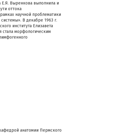
 Е.Я. Выренкова выполнила и
ути оттока
 рамках научной проблематики
истемы». В декабре 1963 г.
ского института Елизавета
я стала морфологическим
 лимфогенного
о кафедрой анатомии Пермского