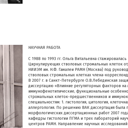
НАУЧНАЯ РАБОТА
С 1988 по 1993 гг. Ольга Витальевна стажировалась
Циркулирующих стволовых стромальных клеток от
НИИЭМ им. Н.Ф. Гамалеи РАМН (Москва) под руковод
стволовых стромальных клетках члена-корреспонд
В 2007 г. в Санкт-Петербурге О.В.Лебединская защ
диссертацию «Влияние регуляторных факторов на
иммунофенотипические, функциональные особенн
стромальных клеток-предшественников и иммунок
специальностям: 1. гистология, цитология, клеточна
аллергология. По решению ВАК диссертация была 
морфологических диссертационных работ 2007 года
кафедры гистологии ПГМА и трех лабораторий нау
центров РАМН. Направление научных исследований