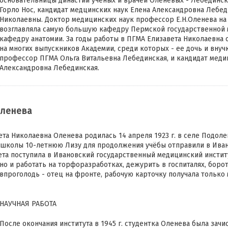
основательницы династии ученых и врачей Оленевых - Лебединск
Горло Нос, кандидат медцинских наук Елена Александровна Лебед
Николаевны. Доктор медицинских наук профессор Е.Н.Оленева на
возглавляла самую большую кафедру Пермской государственной 
кафедру анатомии. За годы работы в ПГМА Елизавета Николаевна 
на многих выпускников Академии, среди которых - ее дочь и внуч
профессор ПГМА Ольга Витальевна Лебединская, и кандидат меди
Александровна Лебединская.
Оленева
та Николаевна Оленева родилась 14 апреля 1923 г. в селе Подоле
й школы 10-летнюю Лизу для продолжения учёбы отправили в Ива
вета поступила в Ивановский государственный медицинский инстит
 но и работать на торфоразработках, дежурить в госпиталях, бор
впроголодь - отец на фронте, рабочую карточку получала только м
НАУЧНАЯ РАБОТА
После окончания института в 1945 г. студентка Оленева была зачи