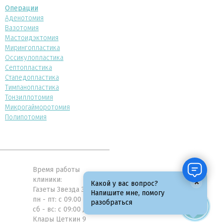
Операции
Аденотомия
Вазотомия
Мастоидэктомия
Мирингопластика
Оссикулопластика
Септопластика
Стапедопластика
Тимпанопластика
Тонзиллотомия
Микрогайморотомия
Полипотомия
Время работы
клиники:
×
Какой у вас вопрос?
Газеты Звезда 31а
Напишите мне, помогу
пн - пт: с 09.00 до 21.00
разобраться
сб - вс: с 09:00 до 19:00
Клары Цеткин 9