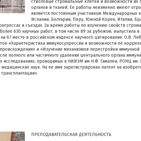
стволовые стромальные клетки и возможности их 
органов и тканей. Ее работы неизменно имеют огро
является постоянным участником Международных ко
Испании, Болгарии, Перу, Южной Корее, Италии, Бр
онгрессах и съездах. За время работы по изучению свойств стро
более 630 научных работ, в том числе 89 за рубежом, выпустила в
 на 67 месте в российском индексе научного цитирования. О.В. Ле
ток «Характеристика иммуносупрессии и возможности её коррек
происхождения» и «Изучение механизмов перестройки иммунной с
е полного или частичного удаления центрального органа иммунит
х исследованиях, проводимых в НИИЭМ им Н.Ф. Гамалеи, РОНЦ им. Н
медицинских наук. На ее имя зарегистрирован патент на изобрет
 трансплантации».
ПРЕПОДАВАТЕЛЬСКАЯ ДЕЯТЕЛЬНОСТЬ