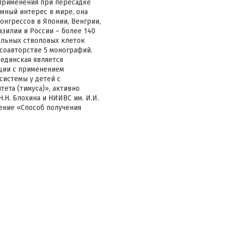
применения при пересадке
мный интерес в мире, она
нгрессов в Японии, Венгрии,
азилии и России – более 140
мальных стволовых клеток
 соавторстве 5 монографий.
бединская является
ции с применением
истемы у детей с
ета (тимуса)», активно
.Н. Блохина и НИИВС им. И.И.
ение «Способ получения