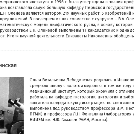
медицинского института, в 1996 г. была утверждена в звании про
она возглавляла самую большую кафедру Пермской государствен
Е.Н. Оленева является автором 219 научных работ, 5 изобретений
предложений. В последнем из них совместно с супругом – В.А. О
математическую модель лимфатического русла, в основу которой 
руководством Е.Н. Оленевой выполнены 11 кандидатских и одна д
бот. Итоги научной деятельности Елизаветы Николаевны обобщены
инская
Ольга Витальевна Лебединская родилась в Иваново.
среднюю школу с золотой медалью, в том же году 
медицинский институт, который окончила с отличи
работала на кафедре гистологии, цитологии и эмбри
защитила кандидатскую диссертацию по специально
выполнена под руководством профессора И.М. Пес
ПГМИ) и профессора Л.Н. Фонталина (лаборатория 
НИИЭМ им. Н.Ф. Гамалеи РАМН, Москва).