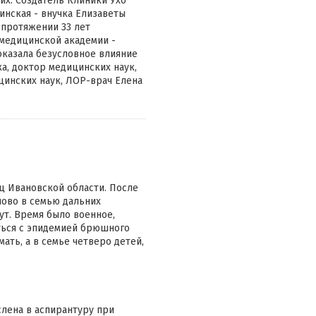
их. Создатель Клиники Ухо
инская - внучка Елизаветы
 протяжении 33 лет
медицинской академии -
оказала безусловное влияние
ка, доктор медицинских наук,
цинских наук, ЛОР-врач Елена
ц Ивановской области. После
ново в семью дальних
ут. Время было военное,
оться с эпидемией брюшного
ать, а в семье четверо детей,
слена в аспирантуру при