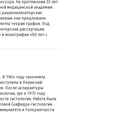
фессора. На протяжении 33 лет
ной медицинской академии.
 и рационализаторских
леневым они предложила
легла теория графов. Под
окторская диссертации,
 в монографии «50 лет с
 В 1964 году закончила
поступила в Пермский
ем. После аспирантуры
ологии, где в 1975 году
сти гистология. Работа была
товой (кафедра гистологии
иммунитета и толерантности