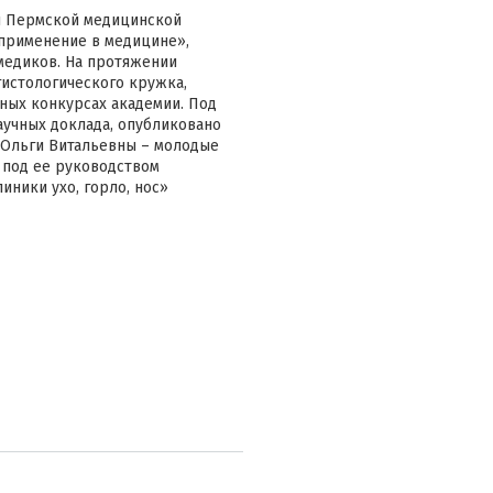
и Пермской медицинской
 применение в медицине»,
медиков. На протяжении
гистологического кружка,
ных конкурсах академии. Под
аучных доклада, опубликовано
в Ольги Витальевны – молодые
у под ее руководством
иники ухо, горло, нос»