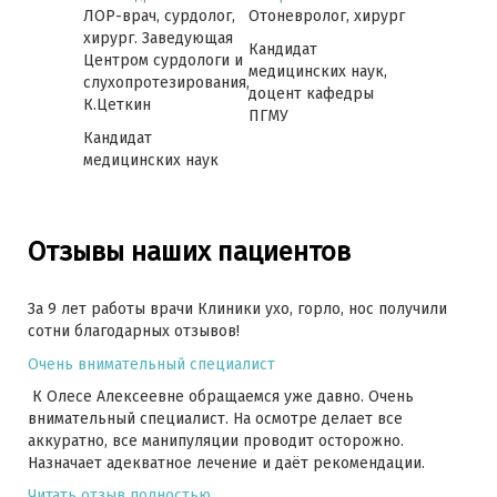
 сурдолог
ЛОР-врач, сурдолог,
Отоневролог, хирург
ЛОР-врач, 
хирург. Заведующая
Кандидат
Центром сурдологи и
медицинских наук,
слухопротезирования,
доцент кафедры
К.Цеткин
ПГМУ
Кандидат
медицинских наук
Отзывы наших пациентов
За 9 лет работы врачи Клиники ухо, горло, нос получили
сотни благодарных отзывов!
Очень внимательный специалист
К Олесе Алексеевне обращаемся уже давно. Очень
внимательный специалист. На осмотре делает все
аккуратно, все манипуляции проводит осторожно.
Назначает адекватное лечение и даёт рекомендации.
Читать отзыв полностью...