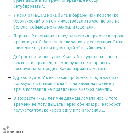
будет дышать во время операции, ее будут
интубировать?...
У меня раньше дырка была в барабанной перепонке
(хронический отит), и я чувствовал это ухо, но оно не
болело. Сейчас дырку закрыли (сделали...
Перенес 2 операции стапедопластики при отосклерозе
правого уха. Собственно операция и реоперация. Было
снижение слуха и изнуряющий «белый» шум с...
Доброго времени суток! У меня был удар в нос, и он
немного искривлен, т.е мне нужно ее исправить
носовую перегородку. Какие варианты можете...
Здравствуйте. У меня такая проблема, 4 года уже как
пользуюсь каплями, была 2 года назад на приеме у
врача поставили не правильный диагноз лечили...
В возрасте 17-20 лет мне дважды ломали нос. С того
времени не могу дышать через обе ноздри, наоборот,
получется только через одну и то вполсилы....