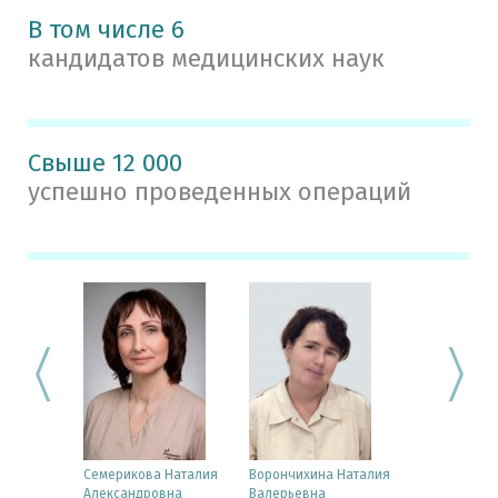
В том числе 6
кандидатов медицинских наук
Свыше 12 000
успешно проведенных операций
юдмила
Семерикова Наталия
Ворончихина Наталия
Лобанова И
Александровна
Валерьевна
Юрьевна