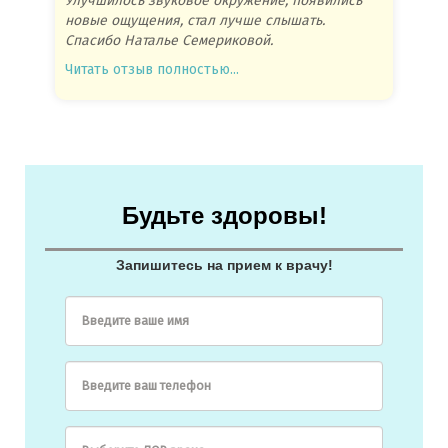
Улучшилось звуковое окружение, появились
Спасиб
новые ощущения, стал лучше слышать.
посове
Спасибо Наталье Семериковой.
очень 
Читать отзыв полностью...
Читать
Будьте здоровы!
Запишитесь на прием к врачу!
Введите ваше имя
Введите ваш телефон