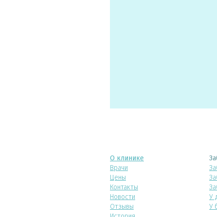
О клинике
За
Врачи
За
Цены
За
Контакты
За
Новости
У 
Отзывы
У 
История