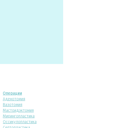
Операции
Аденотомия
Вазотомия
Мастоидэктомия
Мирингопластика
Оссикулопластика
Септопластика