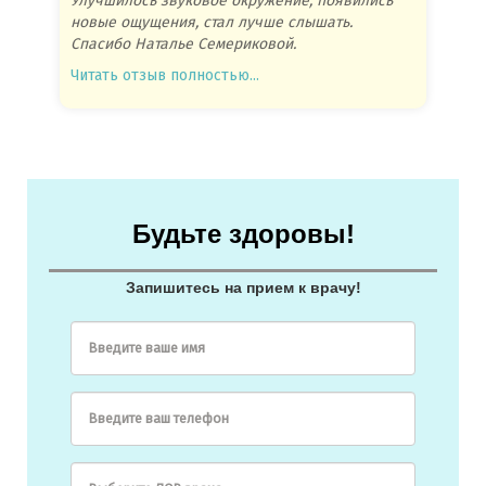
Улучшилось звуковое окружение, появились
Спасиб
новые ощущения, стал лучше слышать.
посове
Спасибо Наталье Семериковой.
очень 
Читать отзыв полностью...
Читать
Будьте здоровы!
Запишитесь на прием к врачу!
Введите ваше имя
Введите ваш телефон