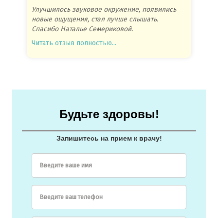
Улучшилось звуковое окружение, появились
Спасиб
новые ощущения, стал лучше слышать.
посове
Спасибо Наталье Семериковой.
очень 
Читать отзыв полностью...
Читать
Будьте здоровы!
Запишитесь на прием к врачу!
Введите ваше имя
Введите ваш телефон