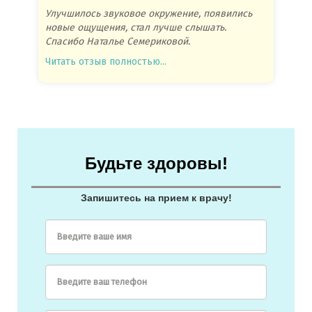
Улучшилось звуковое окружение, появились
Спасиб
новые ощущения, стал лучше слышать.
посове
Спасибо Наталье Семериковой.
очень 
Читать отзыв полностью...
Читать
Будьте здоровы!
Запишитесь на прием к врачу!
Введите ваше имя
Введите ваш телефон