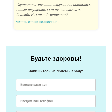
Улучшилось звуковое окружение, появились
Спасиб
новые ощущения, стал лучше слышать.
посове
Спасибо Наталье Семериковой.
очень 
Читать отзыв полностью...
Читать
Будьте здоровы!
Запишитесь на прием к врачу!
Введите ваше имя
Введите ваш телефон