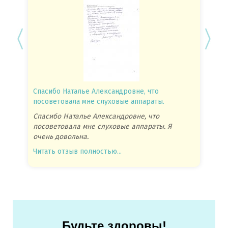
лись
Спасибо Наталье Александровне, что
Спасиб
посоветовала мне слуховые аппараты.
Спасиб
лись
Спасибо Наталье Александровне, что
от Али
посоветовала мне слуховые аппараты. Я
Читать
очень довольна.
Читать отзыв полностью...
Будьте здоровы!