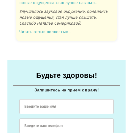
новые ощущения, стал лучше слышать.
посове
Улучшилось звуковое окружение, появились
Спасиб
новые ощущения, стал лучше слышать.
посове
Спасибо Наталье Семериковой.
очень 
Читать отзыв полностью...
Читать
Будьте здоровы!
Запишитесь на прием к врачу!
Введите ваше имя
Введите ваш телефон