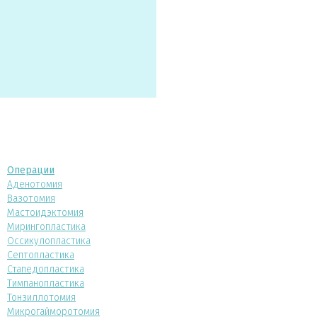
Операции
Аденотомия
Вазотомия
Мастоидэктомия
Мирингопластика
Оссикулопластика
Септопластика
Стапедопластика
Тимпанопластика
Тонзиллотомия
Микрогайморотомия