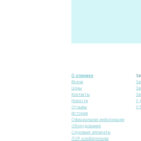
О клинике
За
Врачи
За
Цены
За
Контакты
За
Новости
У 
Отзывы
У 
История
Официальная информация
Оборудование
Слуховые аппараты
ЛОР конференции