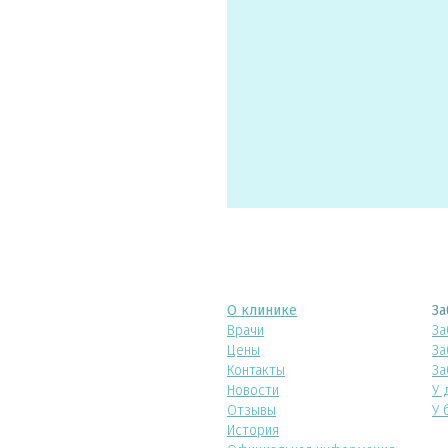
О клинике
За
Врачи
За
Цены
За
Контакты
За
Новости
У 
Отзывы
У 
История