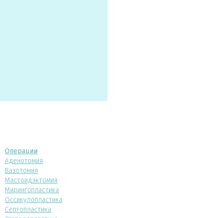
Операции
Аденотомия
Вазотомия
Мастоидэктомия
Мирингопластика
Оссикулопластика
Септопластика