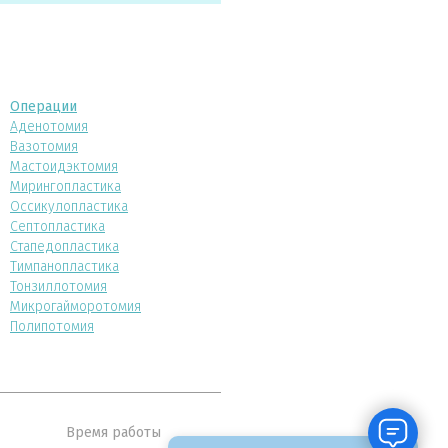
Операции
Аденотомия
Вазотомия
Мастоидэктомия
Мирингопластика
Оссикулопластика
Септопластика
Стапедопластика
Тимпанопластика
Тонзиллотомия
Микрогайморотомия
Полипотомия
Время работы