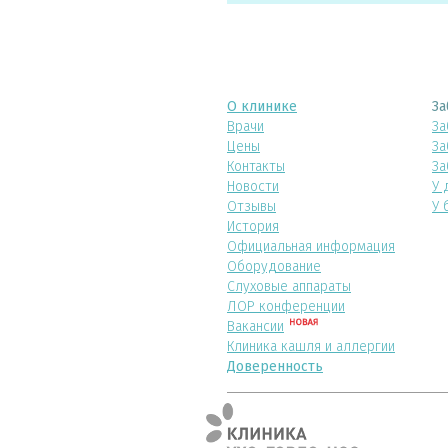
О клинике
За
Врачи
За
Цены
За
Контакты
За
Новости
У 
Отзывы
У 
История
Официальная информация
Оборудование
Слуховые аппараты
ЛОР конференции
Вакансии
Клиника кашля и аллергии
Доверенность