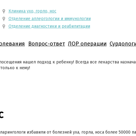
Клиника ухо, горло, нос
Отделение аллергологии и иммунологии
Отделение диагностики и реабилитации
олевания
Вопрос-ответ
ЛОР операции
Сурдолог
посещения нашел подход к ребенку! Всегда все лекарства назначае
только к нему!
с
ларингологи избавили от болезней уха, горла, носа более 50000 п