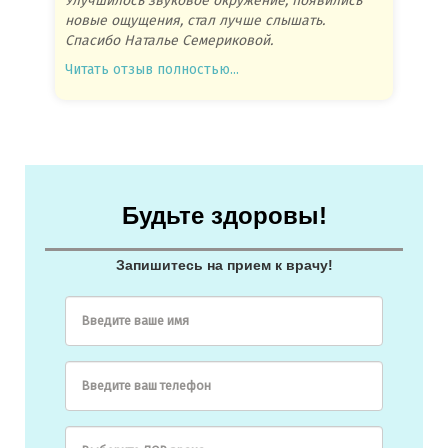
Улучшилось звуковое окружение, появились
Спасиб
новые ощущения, стал лучше слышать.
посове
Спасибо Наталье Семериковой.
очень 
Читать отзыв полностью...
Читать
Будьте здоровы!
Запишитесь на прием к врачу!
Введите ваше имя
Введите ваш телефон