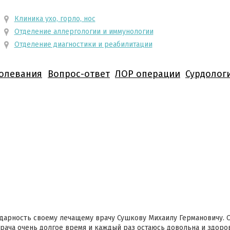
Клиника ухо, горло, нос
Отделение аллергологии и иммунологии
Отделение диагностики и реабилитации
олевания
Вопрос-ответ
ЛОР операции
Сурдолог
арность своему лечащему врачу Сушкову Михаилу Германовичу. 
ача очень долгое время и каждый раз остаюсь довольна и здоров