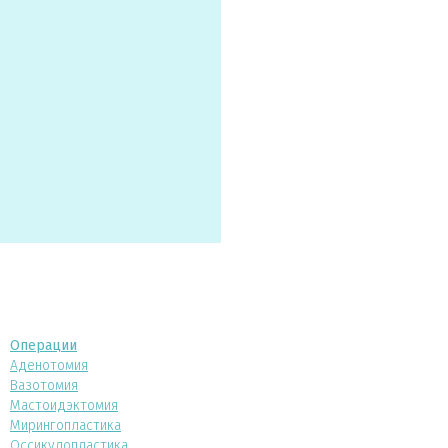
Операции
Аденотомия
Вазотомия
Мастоидэктомия
Мирингопластика
Оссикулопластика