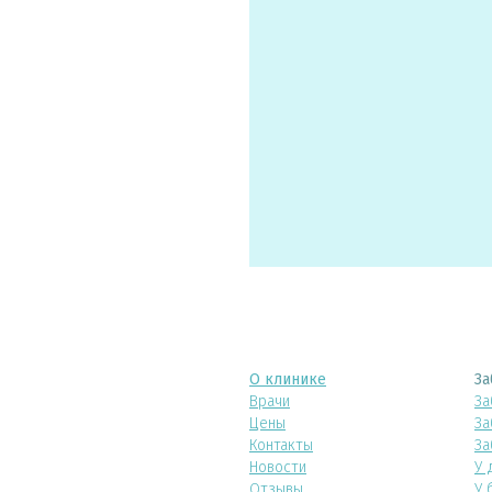
О клинике
За
Врачи
За
Цены
За
Контакты
За
Новости
У 
Отзывы
У 