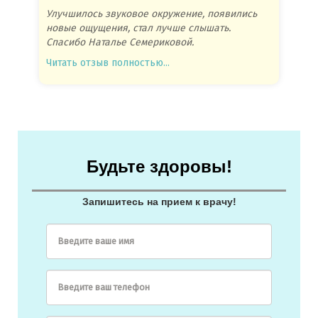
Улучшилось звуковое окружение, появились
Спасиб
новые ощущения, стал лучше слышать.
посове
Спасибо Наталье Семериковой.
очень 
Читать отзыв полностью...
Читать
Будьте здоровы!
Запишитесь на прием к врачу!
Введите ваше имя
Введите ваш телефон