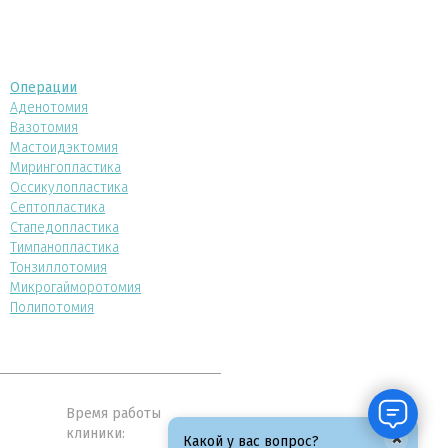
Операции
Аденотомия
Вазотомия
Мастоидэктомия
Мирингопластика
Оссикулопластика
Септопластика
Стапедопластика
Тимпанопластика
Тонзиллотомия
Микрогайморотомия
Полипотомия
Время работы
клиники:
×
Какой у вас вопрос?