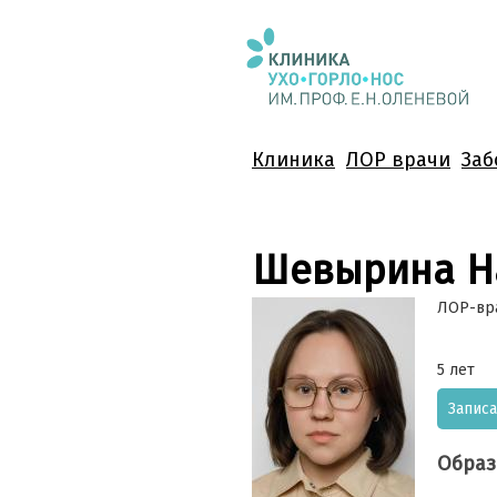
Клиника
ЛОР врачи
Заб
Шевырина На
ЛОР-вра
5 лет
Записа
Образ