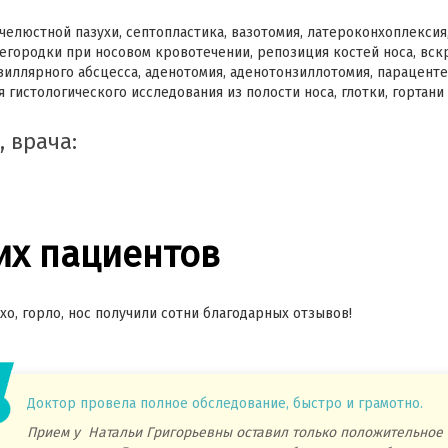
елюстной пазухи, септопластика, вазотомия, латероконхоплексия
егородки при носовом кровотечении, репозиция костей носа, вск
зиллярного абсцесса, аденотомия, аденотонзиллотомия, парацент
 гистологического исследования из полости носа, глотки, гортани 
, врача:
х пациентов
хо, горло, нос получили сотни благодарных отзывов!
Доктор провела полное обследование, быстро и грамотно.
Прием у Натальи Григорьевны оставил только положительное