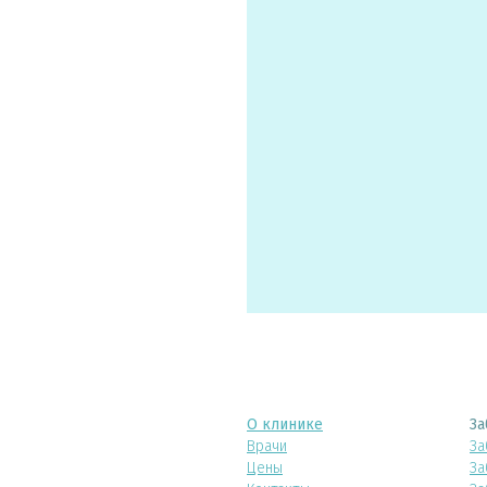
О клинике
За
Врачи
За
Цены
За