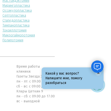
Мастоидэктомия
Мирингопластика
Оссикулопластика
Септопластика
Стапедопластика
Тимпанопластика
Тонзиллотомия
Микрогайморотомия
Полипотомия
Время работы
клиники:
×
Какой у вас вопрос?
Газеты Звезда 31а
Напишите мне, помогу
пн - пт: с 09.00 до 21.00
разобраться
сб - вс: с 09:00 до 19:00
Клары Цеткин 9
пн - сб: с 09.00 до 17.00
вс - выходной