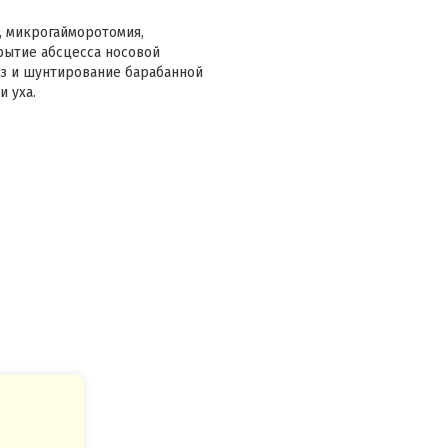
, микрогайморотомия,
рытие абсцесса носовой
ез и шунтирование барабанной
и уха.
Очень грамотный специалист
Очень грамотный специалист, все дос