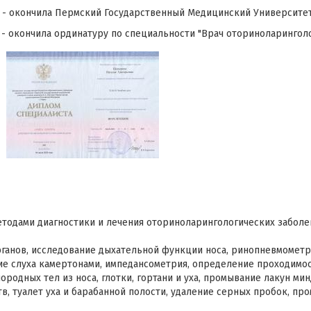
г. - окончила Пермский Государственный Медицинский Университет
г. - окончила ординатуру по специальности "Врач оториноларингол
тодами диагностики и лечения оториноларингологических заболе
ганов, исследование дыхательной функции носа, ринопневмометр
ие слуха камертонами, импедансометрия, определение проходимос
ородных тел из носа, глотки, гортани и уха, промывание лакун ми
, туалет уха и барабанной полости, удаление серных пробок, пр