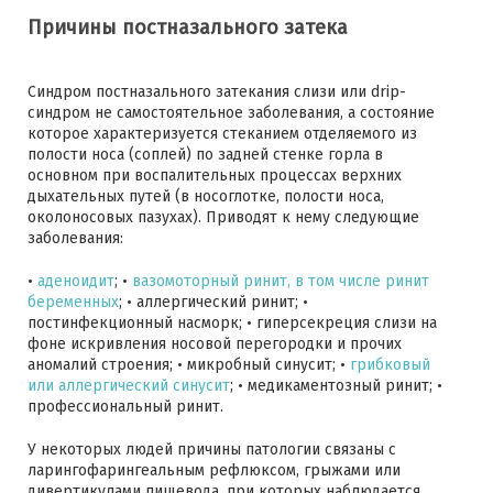
Причины постназального затека
Синдром постназального затекания слизи или drip-
синдром не самостоятельное заболевания, а состояние
которое характеризуется стеканием отделяемого из
полости носа (соплей) по задней стенке горла в
основном при воспалительных процессах верхних
дыхательных путей (в носоглотке, полости носа,
околоносовых пазухах). Приводят к нему следующие
заболевания:
•
аденоидит
; •
вазомоторный ринит, в том числе ринит
беременных
; • аллергический ринит; •
постинфекционный насморк; • гиперсекреция слизи на
фоне искривления носовой перегородки и прочих
аномалий строения; • микробный синусит; •
грибковый
или аллергический синусит
; • медикаментозный ринит; •
профессиональный ринит.
У некоторых людей причины патологии связаны с
ларингофарингеальным рефлюксом, грыжами или
дивертикулами пищевода, при которых наблюдается