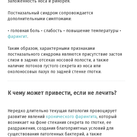
заложенность носа и ринорея.
Постназальный синдром сопровождается
дополнительными симптомами:
• головная боль • слабость • повышение температуры •
фарингит
.
Таким образом, характерными признаками
постназального синдрома являются присутствие застоя
слизи в задних отсеках носовой полости, а также
наличие потоков густого секрета из носа или
околоносовых пазух по задней стенке глотки.
К чему может привести, если не лечить?
Нередко длительно текущая патология провоцирует
развитие явлений
хронического фарингита
, который
возникает на фоне стекания секрета по глотке, ее
раздражения, создания благоприятных условий для
существования патогенных бактерий, а также