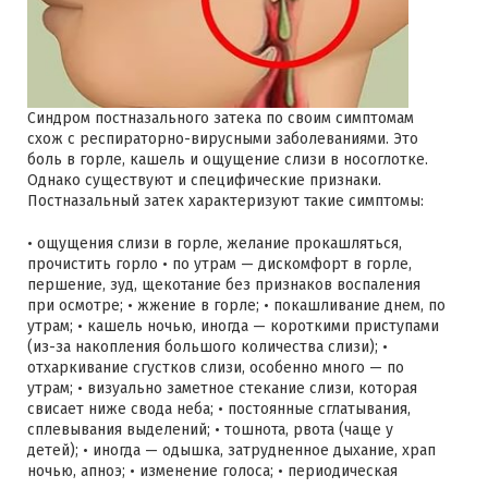
Синдром постназального затека по своим симптомам
схож с респираторно-вирусными заболеваниями. Это
боль в горле, кашель и ощущение слизи в носоглотке.
Однако существуют и специфические признаки.
Постназальный затек характеризуют такие симптомы:
• ощущения слизи в горле, желание прокашляться,
прочистить горло • по утрам — дискомфорт в горле,
першение, зуд, щекотание без признаков воспаления
при осмотре; • жжение в горле; • покашливание днем, по
утрам; • кашель ночью, иногда — короткими приступами
(из-за накопления большого количества слизи); •
отхаркивание сгустков слизи, особенно много — по
утрам; • визуально заметное стекание слизи, которая
свисает ниже свода неба; • постоянные сглатывания,
сплевывания выделений; • тошнота, рвота (чаще у
детей); • иногда — одышка, затрудненное дыхание, храп
ночью, апноэ; • изменение голоса; • периодическая