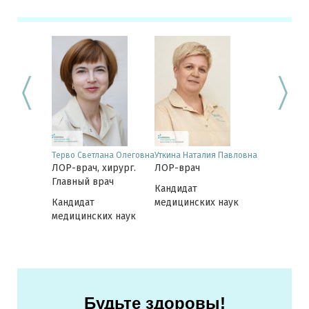
 Елена
Терво Светлана Олеговна
Уткина Наталия Павловна
Синдяев Але
вна
ЛОР-врач, хирург.
ЛОР-врач
Викторович
хирург,
ЛОР-врач, 
Главный врач
Кандидат
ь Клиники
Заведующ
Кандидат
медицинских наук
 нос
отделением
медицинских наук
Звезда 31а
их наук
Будьте здоровы!