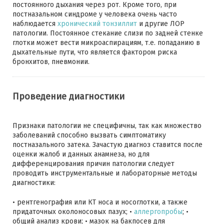
постоянного дыхания через рот. Кроме того, при
постназальном синдроме у человека очень часто
наблюдается
хронический тонзиллит
и другие ЛОР
патологии. Постоянное стекание слизи по задней стенке
глотки может вести микроаспирациям, т.е. попаданию в
дыхательные пути, что является фактором риска
бронхитов, пневмонии.
Проведение диагностики
Признаки патологии не специфичны, так как множество
заболеваний способно вызвать симптоматику
постназального затека. Зачастую диагноз ставится после
оценки жалоб и данных анамнеза, но для
дифференцирования причин патологии следует
проводить инструментальные и лабораторные методы
диагностики:
• рентгенография или КТ носа и носоглотки, а также
придаточных околоносовых пазух; •
аллергопробы
; •
общий анализ крови; • мазок на бакпосев для