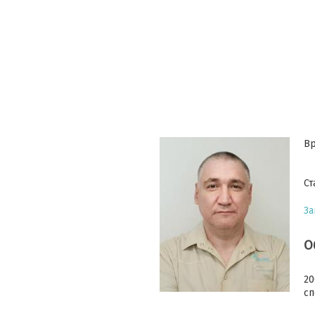
Вр
Ст
За
О
20
сп