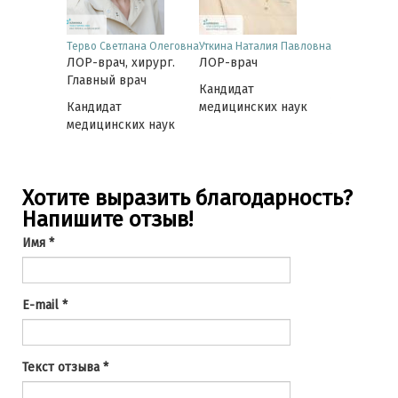
 Елена
Терво Светлана Олеговна
Уткина Наталия Павловна
Синдяев Але
вна
ЛОР-врач, хирург.
ЛОР-врач
Викторович
хирург,
ЛОР-врач, 
Главный врач
Кандидат
ь Клиники
Заведующ
Кандидат
медицинских наук
 нос
отделением
медицинских наук
Звезда 31а
их наук
Хотите выразить благодарность?
Напишите отзыв!
Имя
*
E-mail
*
Текст отзыва
*