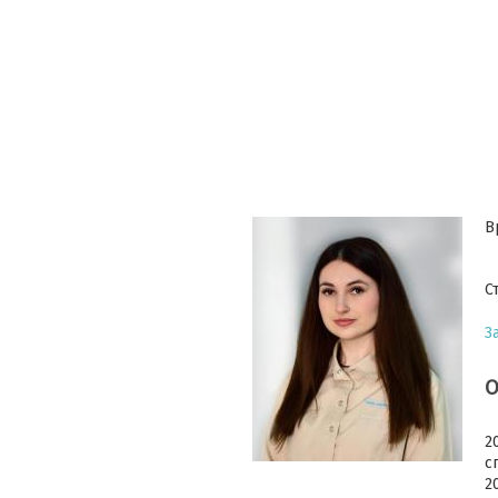
В
С
З
О
2
с
2