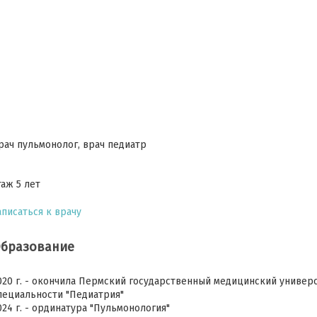
рач пульмонолог, врач педиатр
таж 5 лет
аписаться к врачу
бразование
020 г. - окончила Пермский государственный медицинский университ
пециальности "Педиатрия"
024 г. - ординатура "Пульмонология"