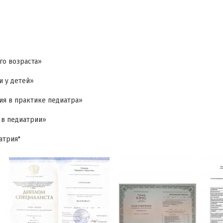
его возраста»
и у детей»
гия в практике педиатра»
я в педиатрии»
атрия"